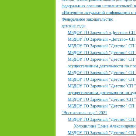
федеральных органов исполнительной 
«Интернет» актуальной информации о 
Федеральное закодательство
детские сады
МБДОУ ГО Заречный «Детство» СП 
МБДОУ ГО Заречный «Детство» СП
МБДОУ ГО Заречный "Детство" СП
МБДОУ ГО Заречный "Детство" СП 
МБДОУ ГО Заречный "Детство" СП "
осуществлением деятельности по п
МБДОУ ГО Заречный "Детство" СП 
МБДОУ ГО Заречный "Детство" СП 
МБДОУ ГО Заречный "Детство"СП "
осуществлением деятельности по х
МБДОУ ГО Заречный "Детство"СП "
МБДОУ ГО Заречный "Детство" СП 
"Воспитатель года"-2021
МБДОУ ГО Заречный "Детство" СП "
Холодилина Елена Александровн
МБДОУ ГО Заречный "Детство" СП "