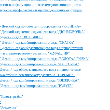
власти в информационно-телекоммуникационной сети
мерах по профилактике и противодействию коррупции
«Детский сад присмотра и оздоровления «РЯБИНКА»
 "Детский сад компенсирующего вида "ДЮЙМОВОЧКА"
 "Детский сад "СВЕТЛЯЧОК"
" Детский сад комбинированного вида "СКАЗКА"
 Детский сад общеразвивающего вида с приоритетным
ознавательно-речевому развитию "ЖУРАВЛИК"
" Детский сад комбинированного вида "ЗОЛОТАЯ РЫБКА"
"Детский сад комбинированного вида "ЛАСТОЧКА"
Детский сад общеразвивающего вида с приоритетным
удожественно-эстетическому развитию "ТЕРЕМОК"
Детский сад комбинированного вида "ЗВЕЗДОЧКА"
"Детский сад комбинированного вида "РАДУГА"
Золотая рыбка"
а
Звездочка"