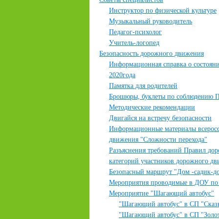
Инструктор по физической культуре
Музыкальный руководитель
Педагог-психолог
Учитель-логопед
Безопасность дорожного движения
Информационная справка о состояни
2020года
Памятка для родителей
Брошюры, буклеты по соблюдению
Методические рекомендации
Двигайся на встречу безопасности
Информационные материалы всеросс
движения "Сложности перехода"
Разъяснения требований Правил до
категорий участников дорожного дв
Безопасный маршрут "Дом -садик-д
Мероприятия проводимые в ДОУ п
Мероприятие "Шагающий автобус"
"Шагающий автобус" в СП "Сказ
"Шагающий автобус" в СП "Золот