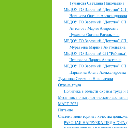
Туманова Светлана Николаевна
МБДОУ ГО Заречный "Детство" СП 
Новикова Оксана Александровна
МБДОУ ГО Заречный "Детство" СП 
Антонова Мария Андреевна
Чухалева Оксана Васильевна
МБДОУ ГО Заречный "Детство" СП 
Муравьева Марина Анатольевна
МБДОУ ГО Заречный СП "Рябинка"
Чеснокова Лариса Алексеевна
МБДОУ ГО Заречный "Детство" СП 
Парыгина Алена Александровна
Туманова Светлана Николаевна
Охрана труда
Политика в области охраны труда и 
Месячник по патриотического воспитан
МАРТ 2021
Питание
Система мониторинга качества дошколь
РАБОЧАЯ НАГРУЗКА ПЕДАГОГА 