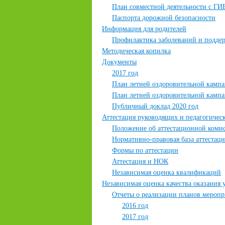
План совместной деятельности с ГИ
Паспорта дорожной безопасности
Информация для родителей
Профилактика заболеваний и поддер
Методическая копилка
Документы
2017 год
План летней оздоровительной кампа
План летней оздоровительной кампа
Публичный доклад 2020 год
Аттестация руководящих и педагогичес
Положение об аттестационной коми
Нормативно-правовая база аттестац
Формы по аттестации
Аттестация и НОК
Независимая оценка квалификаций
Независимая оценка качества оказания 
Отчеты о реализации планов меропр
2016 год
2017 год