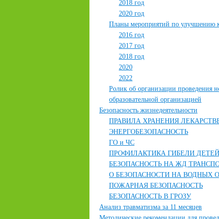
2018 год
2020 год
Планы мероприятий по улучшению ка
2016 год
2017 год
2018 год
2020
2022
Ролик об организации проведения н
образовательной организацией
Безопасность жизнедеятельности
ПРАВИЛА ХРАНЕНИЯ ЛЕКАРСТВ
ЭНЕРГОБЕЗОПАСНОСТЬ
ГО и ЧС
ПРОФИЛАКТИКА ГИБЕЛИ ДЕТЕЙ
БЕЗОПАСНОСТЬ НА ЖД ТРАНСП
О БЕЗОПАСНОСТИ НА ВОДНЫХ 
ПОЖАРНАЯ БЕЗОПАСНОСТЬ
БЕЗОПАСНОСТЬ В ГРОЗУ
Анализ травматизма за 11 месяцев
Методические рекомендации для прове