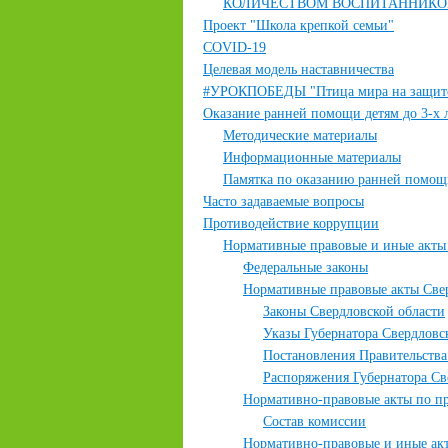
КОЛИЧЕСТВОМ ВОСПИТАННИКОВ
Проект "Школа крепкой семьи"
COVID-19
Целевая модель наставничества
#УРОКПОБЕДЫ "Птица мира на защит
Оказание ранней помощи детям до 3-х 
Методические материалы
Информационные материалы
Памятка по оказанию ранней помощ
Часто задаваемые вопросы
Противодействие коррупции
Нормативные правовые и иные акты 
Федеральные законы
Нормативные правовые акты Све
Законы Свердловской области
Указы Губернатора Свердловс
Постановления Правительства
Распоряжения Губернатора Св
Нормативно-правовые акты по п
Состав комиссии
Нормативно-правовые и иные акт