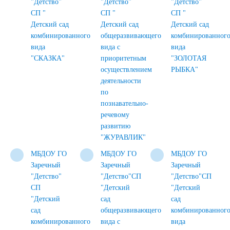
"Детство"
"Детство"
"Детство"
СП "
СП "
СП "
Детский сад
Детский сад
Детский сад
комбинированного
общеразвивающего
комбинированног
вида
вида с
вида
"СКАЗКА"
приоритетным
"ЗОЛОТАЯ
осуществлением
РЫБКА"
деятельности
по
познавательно-
речевому
развитию
"ЖУРАВЛИК"
МБДОУ ГО
МБДОУ ГО
МБДОУ ГО
Заречный
Заречный
Заречный
"Детство"
"Детство"СП
"Детство"СП
СП
"Детский
"Детский
"Детский
сад
сад
сад
общеразвивающего
комбинированног
комбинированного
вида с
вида