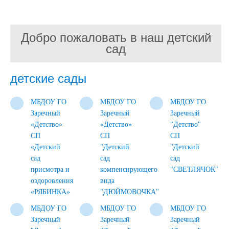
Добро пожаловать в наш детский
сад
детские сады
МБДОУ ГО
МБДОУ ГО
МБДОУ ГО
Заречный
Заречный
Заречный
«Детство»
«Детство»
"Детство"
СП
СП
СП
«Детский
"Детский
"Детский
сад
сад
сад
присмотра и
компенсирующего
"СВЕТЛЯЧОК"
оздоровления
вида
«РЯБИНКА»
"ДЮЙМОВОЧКА"
МБДОУ ГО
МБДОУ ГО
МБДОУ ГО
Заречный
Заречный
Заречный