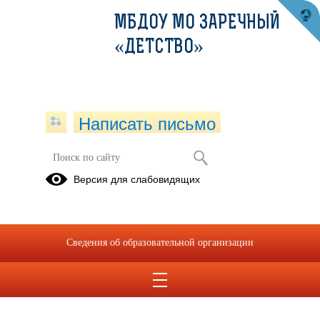
МБДОУ МО ЗАРЕЧНЫЙ
«ДЕТСТВО»
Написать письмо
О недопущении незаконных сборов
Версия для слабовидящих
денежных средств
01.02.2024
Сведения об образовательной организации
11297 O nedopushchenii nezakonnyh sborov denezhnyh
sredstv (2).pdf
(скачать)
(посмотреть)