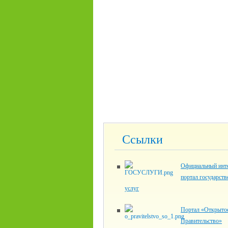
Ссылки
Официальный инте
портал государст
услуг
Портал «Открыто
Правительство»