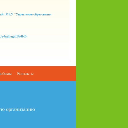
айт МКУ "Управление образования
льбомы
Контакты
ую организацию