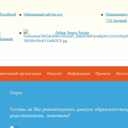
Российской
Официальный сайт bus.gov
Официальный с
" ГО Заречный
т
Добрая Дорога Детства
азования
овательной организации
Новости
Информация
Проекты
Фотоа
Опрос
Готовы ли Вы рекомендовать данную образовательн
родственникам, знакомым?