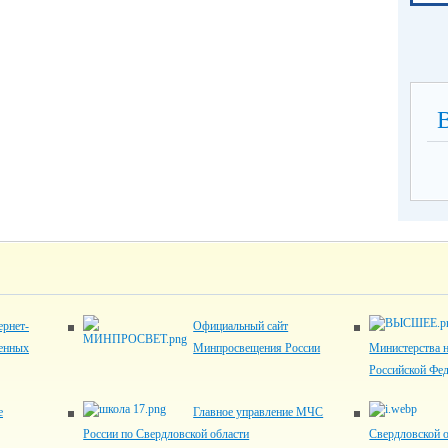
рнет-
Официальный сайт
венных
Минпросвещения России
Министерства н
Российской Фе
е
Главное управление МЧС
России по Свердловской области
Свердловской 