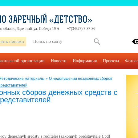
О ЗАРЕЧНЫЙ «ДЕТСТВО»
я область, Заречный, ул. Победы 19 А
+7(34377) 7-87-86
сать письмо
овательной организации
Новости
Информация
Проекты
Фотоа
Методические материалы
»
О недопущении незаконных сборов
представителей
онных сборов денежных средств с
представителей
v denezhnyh sredstv s roditelej (zakonnyh predstavitelej).pdf