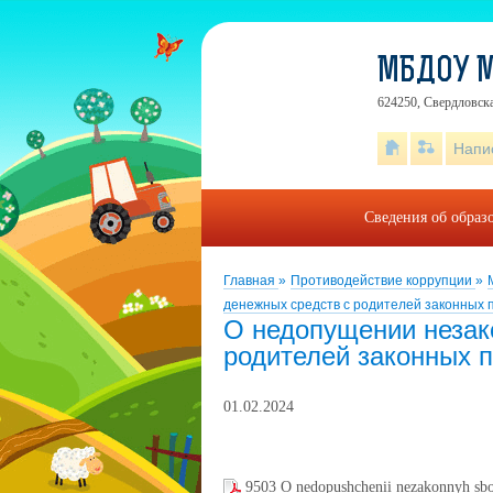
МБДОУ М
624250, Свердловска
Напи
Сведения об образ
Главная
»
Противодействие коррупции
»
денежных средств с родителей законных 
О недопущении незак
родителей законных 
01.02.2024
9503 O nedopushchenii nezakonnyh sboro