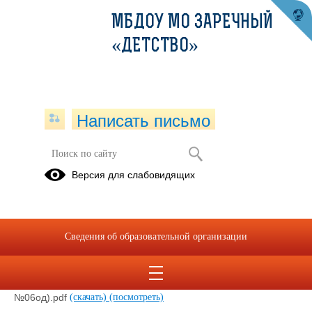
МБДОУ МО ЗАРЕЧНЫЙ
«ДЕТСТВО»
Написать письмо
Политика в области охраны труда и
Версия для слабовидящих
безопасности образовательного
процесса
12.02.2021
Сведения об образовательной организации
Политика в области ОТ (утв. приказом от 11.01.2021г.
№06од).pdf
(скачать)
(посмотреть)