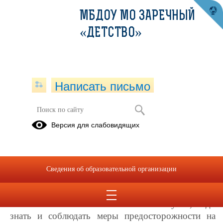
МБДОУ МО ЗАРЕЧНЫЙ
«ДЕТСТВО»
Написать письмо
ПРОФИЛАКТИКА ГИБЕЛИ ДЕТЕЙ
Версия для слабовидящих
НА ВОДНЫХ ОБЪЕКТАХ В
ВЕСЕННИЙ ПЕРИОД
20.04.2021
Сведения об образовательной организации
ПРАВИЛА ПОВЕДЕНИЯ НА ВОДЕ
Чтобы избежать несчастного случая, надо
знать и соблюдать меры предосторожности на