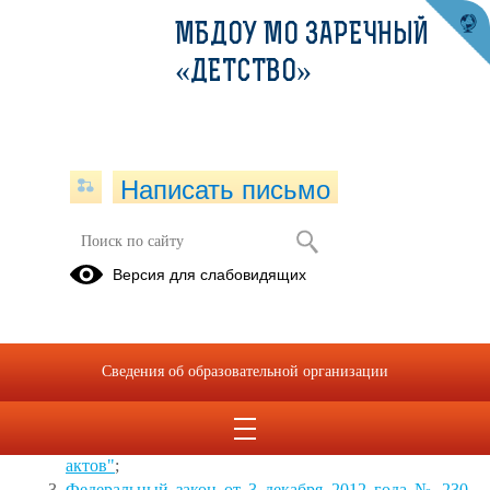
МБДОУ МО ЗАРЕЧНЫЙ
«ДЕТСТВО»
Написать письмо
Федеральные законы
Версия для слабовидящих
01.02.2024
Федеральный закон от 25 декабря 2008 года № 273-
ФЗ "О противодействии коррупции"
;
Сведения об образовательной организации
Федеральный закон от 17 июля 2009 года N 172-ФЗ
"Об антикоррупционной экспертизе нормативных
правовых актов и проектов нормативных правовых
актов"
;
Федеральный закон от 3 декабря 2012 года № 230-