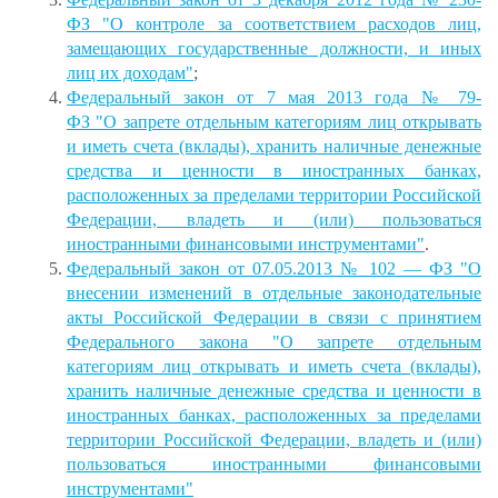
ФЗ "О контроле за соответствием расходов лиц,
замещающих государственные должности, и иных
лиц их доходам"
;
Федеральный закон от 7 мая 2013 года № 79-
ФЗ "О запрете отдельным категориям лиц открывать
и иметь счета (вклады), хранить наличные денежные
средства и ценности в иностранных банках,
расположенных за пределами территории Российской
Федерации, владеть и (или) пользоваться
иностранными финансовыми инструментами"
.
Федеральный закон от 07.05.2013 № 102 — ФЗ "О
внесении изменений в отдельные законодательные
акты Российской Федерации в связи с принятием
Федерального закона "О запрете отдельным
категориям лиц открывать и иметь счета (вклады),
хранить наличные денежные средства и ценности в
иностранных банках, расположенных за пределами
территории Российской Федерации, владеть и (или)
пользоваться иностранными финансовыми
инструментами"