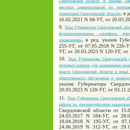
Свердловской области, и лицами, 
местных администраций по контра
в р
территории Свердловской области»
16.02.2021 N 68-УГ,
от 20.03.2
9.
Указ Губернатора Свердловской об
функционировании «телефона до
в ред. указов Губ
проявлениях»
255-УГ,
от 07.05.2018 N 226-У
УГ,
от 20.03.2023 N 120-УГ, о
10.
Указ Губернатора Свердловской
интернет-портале для размещения про
власти Свердловской области и иных 
общественного обсуждения и провед
указов Губернатора Свердл
20.03.2023 N 120-УГ, от 03.11.
11.
Указ Губернатора Свердловской о
работы по противодействию коррупци
Свердловской области от 15.
24.03.2017 N 184-УГ, от 28.
18.04.2018 N 195-УГ, от 07.
24.06.2019 N 312-УГ, от 29.