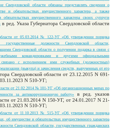
ие Свердловской области обязаны представлять сведения о
тве и обязательствах имущественного характера, а также
и обязательствах имущественного характера своих супруги
в ред. Указа Губернатора Свердловской области
»
области от 05.03.2014 № 122-УГ «Об утверждении порядка
государственные должности Свердловской области,
щими Свердловской области о получении подарка в связи с
лужебными командировками и другими официальными
х связано с исполнением ими служебных (должностных)
 реализации (выкупа) и зачисления средств, вырученных от его
тора Свердловской области от 23.12.2015 N 691-
 03.11.2023 N 510-УГ;
бласти от 21.02.2014 № 101-УГ «Об организационных мерах по
в ред. указов
енности за антикоррупционную работу»
сти от 21.03.2014 N 150-УГ, от 24.01.2017 N 21-
 03.11.2023 N 510-УГ;
области от 11.10.2013 № 515-УГ «Об утверждении порядка
ах, об имуществе и обязательствах имущественного характера
жности Свердловской области, государственных гражданских