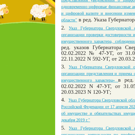
представления уведомлений о цифр
одновременно цифровые финансовые ак
и цифровой валюте и внесении измен
в ред. Указа Губернато
области"
2.
Указ Губернатора Свердловской
организации проверки достоверности и
имущественного характера, соблюде
ред. указов Губернатора Све
02.02.2022 № 47-УГ, от 31.0
22.11.2022 N 592-УГ, от 20.03.
3.
Указ Губернатора Свердловской
организации представления и приема с
в ред.
имущественного характера»
02.02.2022 N 47-УГ,
от 31.0
20.03.2023 N 120-УГ
;
4.
Указ Губернатора Свердловской обл
Российской Федерации от 17 апреля 202
об имуществе и обязательствах имуще
декабря 2019 г."
5.
Указ Губернатора Свердловской
организации деятельности по профи