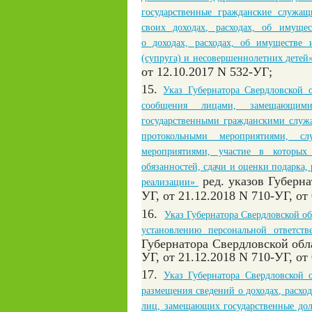
государственные гражданские служащ
своих доходах, расходах, об имущес
о доходах, расходах, об имуществе 
(супруга) и несовершеннолетних детей
от 12.10.2017 N 532-УГ;
15.
Указ Губернатора Свердловской 
сообщения лицами, замещающими 
государственными гражданскими служа
протокольными мероприятиями, с
мероприятиями, участие в которы
обязанностей, сдачи и оценки подарка,
ред. указов Губерна
реализации»
УГ, от 21.12.2018 N 710-УГ, от
16.
Указ Губернатора Свердловской о
установлению персональной ответств
Губернатора Свердловской обла
УГ, от 21.12.2018 N 710-УГ, от
17.
Указ Губернатора Свердловской 
размещения сведений о доходах, расход
лиц, замещающих государственные дол