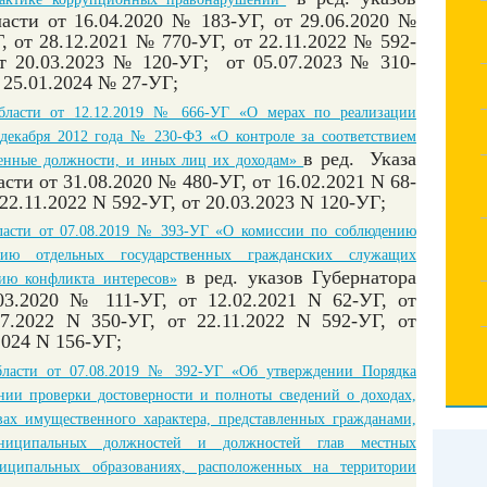
асти от 16.04.2020 № 183-УГ, от 29.06.2020 №
, от 28.12.2021 № 770-УГ, от 22.11.2022 № 592-
от 20.03.2023 № 120-УГ; от 05.07.2023 № 310-
т 25.01.2024 № 27-УГ
;
области от 12.12.2019 № 666-УГ «О мерах по реализации
декабря 2012 года № 230-ФЗ «О контроле за соответствием
в ред. Указа
венные должности, и иных лиц их доходам»
асти от 31.08.2020 № 480-УГ,
от 16.02.2021 N 68-
 22.11.2022 N 592-УГ,
от 20.03.2023 N 120-УГ
;
бласти от 07.08.2019 № 393-УГ «О комиссии по соблюдению
ию отдельных государственных гражданских служащих
в ред. указов Губернатора
нию конфликта интересов»
03.2020 № 111-УГ, от 12.02.2021 N 62-УГ, от
07.2022 N 350-УГ, от 22.11.2022 N 592-УГ, от
.2024 N 156-УГ
;
области от 07.08.2019 № 392-УГ «Об утверждении Порядка
нии проверки достоверности и полноты сведений о доходах,
твах имущественного характера, представленных гражданами,
иципальных должностей и должностей глав местных
иципальных образованиях, расположенных на территории