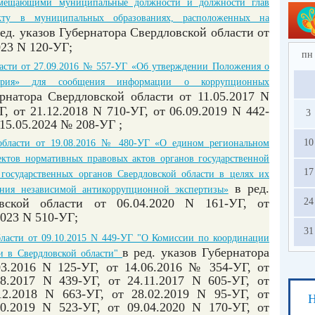
замещающими муниципальные должности и должности глав
кту в муниципальных образованиях, расположенных на
ед. указов Губернатора Свердловской области от
023 N 120-УГ
;
пн
ласти от 27.09.2016 № 557-УГ «Об утверждении Положения о
верия» для сообщения информации о коррупционных
ернатора Свердловской области от 11.05.2017 N
Г, от 21.12.2018 N 710-УГ, от 06.09.2019 N 442-
3
т 15.05.2024 № 208-УГ
;
10
 области от 19.08.2016 № 480-УГ «О едином региональном
ектов нормативных правовых актов органов государственной
17
государственных органов Свердловской области в целях их
в ред.
ения независимой антикоррупционной экспертизы»
24
овской области от 06.04.2020 N 161-УГ, от
2023 N 510-УГ;
31
бласти от 09.10.2015 N 449-УГ "О Комиссии по координации
в ред. указов Губернатора
и в Свердловской области"
03.2016 N 125-УГ, от 14.06.2016 № 354-УГ, от
08.2017 N 439-УГ, от 24.11.2017 N 605-УГ, от
12.2018 N 663-УГ, от 28.02.2019 N 95-УГ, от
Н
10.2019 N 523-УГ, от 09.04.2020 N 170-УГ, от