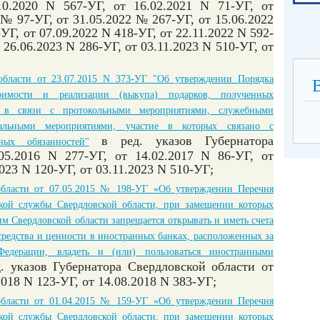
10.2020 N 567-УГ, от 16.02.2021 N 71-УГ, от
 № 97-УГ, от 31.05.2022 № 267-УГ, от 15.06.2022
УГ, от 07.09.2022 N 418-УГ, от 22.11.2022 N 592-
 26.06.2023 N 286-УГ, от 03.11.2023 N 510-УГ, от
области от 23.07.2015 N 373-УГ "Об утверждении Порядка
тоимости и реализации (выкупа) подарков, полученных
и в связи с протокольными мероприятиями, служебными
льными мероприятиями, участие в которых связано с
в ред. указов Губернатора
ых обязанностей"
05.2016 N 277-УГ, от 14.02.2017 N 86-УГ, от
2023 N 120-УГ, от 03.11.2023 N 510-УГ;
области от 07.05.2015 № 198-УГ «Об утверждении Перечня
ской службы Свердловской области, при замещении которых
 Свердловской области запрещается открывать и иметь счета
средства и ценности в иностранных банках, расположенных за
Федерации, владеть и (или) пользоваться иностранными
д. указов Губернатора Свердловской области от
2018 N 123-УГ, от 14.08.2018 N 383-УГ
;
области от 01.04.2015 № 159-УГ «Об утверждении Перечня
ской службы Свердловской области, при замещении которых