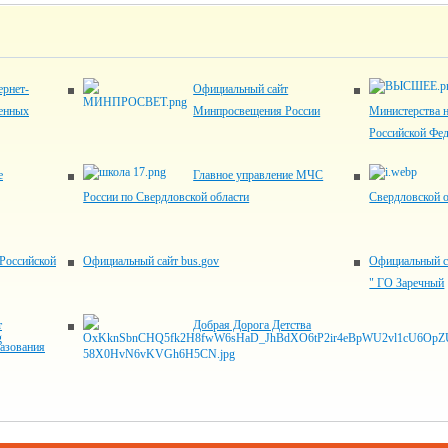
рнет-
Официальный сайт
венных
Минпросвещения России
Министерства н
Российской Фе
е
Главное управление МЧС
России по Свердловской области
Свердловской 
Российской
Официальный сайт bus.gov
Официальный с
" ГО Заречный
т
Добрая Дорога Детства
азования