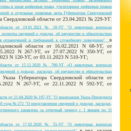
овых финансовых активах, цифровых правах, включающих
тивы и иные цифровые права, утилитарных цифровых правах
ений в отдельные правовые акты Губернатора Свердловской
ра Свердловской области от 23.04.2021 № 229-УГ
;
 области от 19.01.2021 № 10-УГ "О некоторых вопросах
 полноты сведений о доходах, об имуществе и обязательствах
в
ния ограничений и требований к служебному поведению"
рдловской области от 16.02.2021 N 68-УГ, от
5.2022 N 267-УГ, от 27.07.2022 N 350-УГ, от
2023 N 120-УГ, от 03.11.2023 N 510-УГ;
 области от 15.12.2020 № 700-УГ «О некоторых вопросах
ведений о доходах, расходах, об имуществе и обязательствах
 Указа Губернатора Свердловской области от
5.2022 N 267-УГ, от 22.11.2022 N 592-УГ, от
асти от 21.04.2020 № 197-УГ "О реализации Указа Президента
0 года № 272 "О представлении сведений о доходах, расходах,
ственного характера за отчетный период с 1 января по 31
 области от 17.02.2020 № 55-УГ "О некоторых вопросах
в ред. указов
лактике коррупционных правонарушений"