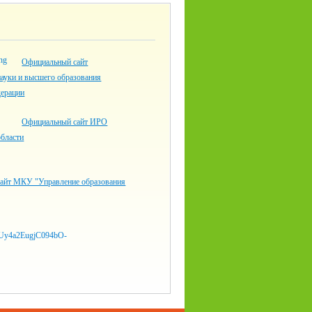
Официальный сайт
ауки и высшего образования
дерации
Официальный сайт ИРО
области
айт МКУ "Управление образования