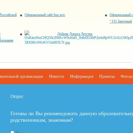
Российской
Официальный сайт bus.gov
Официальный с
" ГО Заречный
т
Добрая Дорога Детства
азования
овательной организации
Новости
Информация
Проекты
Фотоа
Опрос
Готовы ли Вы рекомендовать данную образовательн
родственникам, знакомым?