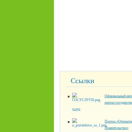
Ссылки
Официальный инте
портал государст
услуг
Портал «Открыто
Правительство»