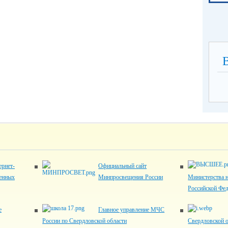
рнет-
Официальный сайт
венных
Минпросвещения России
Министерства н
Российской Фе
е
Главное управление МЧС
России по Свердловской области
Свердловской 