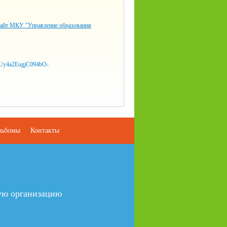
айт МКУ "Управление образования
льбомы
Контакты
ую организацию