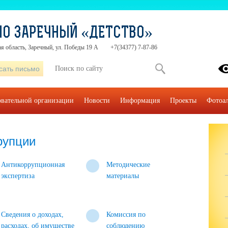
О ЗАРЕЧНЫЙ «ДЕТСТВО»
я область, Заречный, ул. Победы 19 А
+7(34377) 7-87-86
сать письмо
овательной организации
Новости
Информация
Проекты
Фотоа
рупции
Антикоррупционная
Методические
экспертиза
материалы
Сведения о доходах,
Комиссия по
расходах, об имуществе
соблюдению