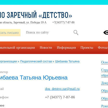
О ЗАРЕЧНЫЙ «ДЕТСТВО»
я область, Заречный, ул. Победы 19 А
+7(34377) 7-87-86
сать письмо
овательной организации
Новости
Информация
Проекты
Фотоа
 организации
»
Педагогический состав
»
Шибаева Татьяна
Осно
Стру
ектор
обра
ибаева Татьяна Юрьевна
Док
ail
dou_detstvo.zar@mail.ru
Обр
лефон
+7 (34377) 7-87-86
Обра
шее
Руко