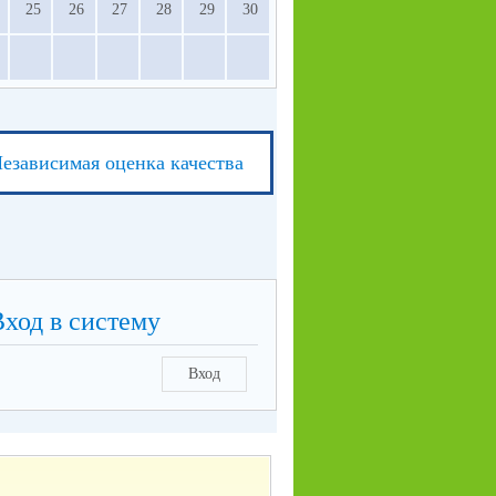
25
26
27
28
29
30
езависимая оценка качества
Вход в систему
Вход