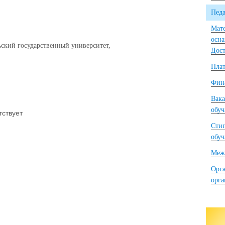
Педа
Мате
осна
ьский государственный университет,
Дост
Плат
Фина
Вака
обу
тствует
Сти
обу
Межд
Орга
орг