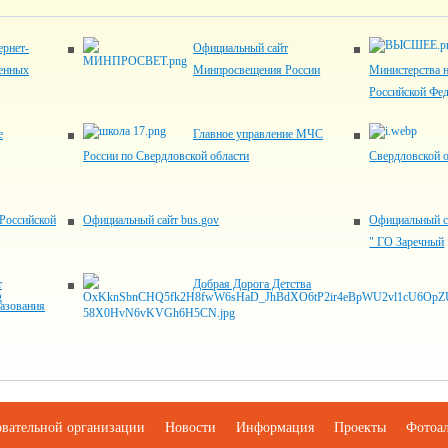
рнет-
Официальный сайт
венных
Минпросвещения России
Министерства н
Российской Фе
е
Главное управление МЧС
России по Свердловской области
Свердловской 
Российской
Официальный сайт bus.gov
Официальный с
" ГО Заречный
т
Добрая Дорога Детства
азования
овательной организации
Новости
Информация
Проекты
Фотоа