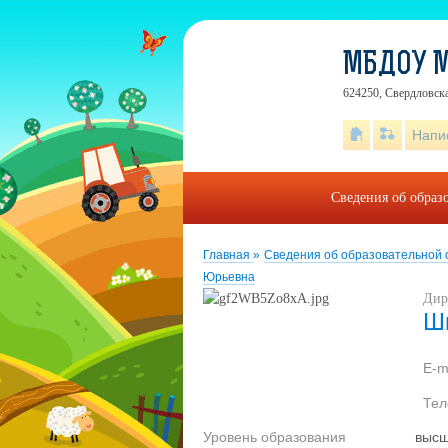
МБДОУ М
624250, Свердловска
Напи
Сведения об образ
Главная
»
Сведения об образовательной
Юрьевна
Дир
Ш
E-m
Те
Уровень образования
выс