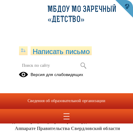
МБДОУ МО ЗАРЕЧНЫЙ
«ДЕТСТВО»
Написать письмо
«Телефон доверия» по вопросам
Версия для слабовидящих
профилактики коррупционных и
иных правонарушений
01.01.2017
Сведения об образовательной организации
«Телефон доверия» по вопросам профилактики
коррупционных и иных правонарушений в
Администрации Губернатора Свердловской области и
Аппарате Правительства Свердловской области